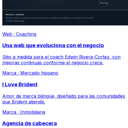
Web · Coaching
Una web que evoluciona con el negocio
Sitio a medida para el coach Edwin Rivera-Cortez, con
mejoras continuas conforme el negocio crece.
Marca · Mercado hispano
I Love Brident
Amor de marca bilingüe, diseñado para las comunidades
que Brident atiende.
Marca · Inmobiliaria
Agencia de cabecera